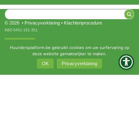
© 2026 •
Privacyverklaring
•
Klachtenprocedure
KBO 0451-161-351
Intranet
Huurdersplatform.be gebruikt cookies om uw surfervaring op
deze website gemakkelijker te maken.
OK
Privacyverklaring