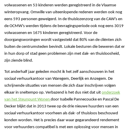
volwassenen en 53 kinderen werden geregistreerd in de Vlaamse
winteropvang. Omwille van uiteenlopende redenen werden ook nog
eens 593 personen geweigerd. In de thuislozenzorg van de CAW’s en
de OCMW’s werden tijdens de bevragingsperiode ook nog eens 3019
volwassenen en 1675 kinderen geregistreerd. Voor de
doorgangswoningen wordt vastgesteld dat 80% van de cliënten zich
buiten de centrumsteden bevindt. Lokale besturen die beweren dat er
in hun dorp of stad geen problemen zijn met dak- en thuisloosheid,
zijn ziende blind.
Tot anderhalf jaar geleden mocht ik het zelf aanschouwen in het
sociaal verhuurkantoor van Waregem, Deerlijk en Anzegem. De
schrijnende situaties van mensen die zich daar inschrijven volgen
elkaar in sneltempo op. Verbazend is het dus niet dat uit
onderzoek
van het Steunpunt Wonen
door Isabelle Pannecoucke en Pascal De
Decker blijkt dat in 2013 twee op de drie nieuwe huurders van een
sociaal verhuurkantoor voorheen als dak- of thuisloos beschouwd
konden worden. Het is precies daar waar gegarandeerd rendement
voor verhuurders compatibel is met een oplossing voor mensen in