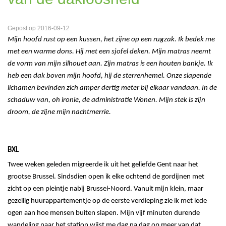
Gepost op 2016-09-12
Mijn hoofd rust op een kussen, het zijne op een rugzak. Ik bedek me
met een warme dons. Hij met een sjofel deken. Mijn matras neemt
de vorm van mijn silhouet aan. Zijn matras is een houten bankje. Ik
heb een dak boven mijn hoofd, hij de sterrenhemel. Onze slapende
lichamen bevinden zich amper dertig meter bij elkaar vandaan. In de
schaduw van, oh ironie, de administratie Wonen. Mijn stek is zijn
droom, de zijne mijn nachtmerrie.
BXL
Twee weken geleden migreerde ik uit het geliefde Gent naar het
grootse Brussel. Sindsdien open ik elke ochtend de gordijnen met
zicht op een pleintje nabij Brussel-Noord. Vanuit mijn klein, maar
gezellig huurappartementje op de eerste verdieping zie ik met lede
ogen aan hoe mensen buiten slapen. Mijn vijf minuten durende
wandeling naar het station wijst me dag na dag op meer van dat.