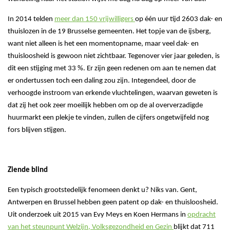
In 2014 telden
meer dan 150 vrijwilligers
op één uur tijd 2603 dak- en
thuislozen in de 19 Brusselse gemeenten. Het topje van de ijsberg,
want niet alleen is het een momentopname, maar veel dak- en
thuisloosheid is gewoon niet zichtbaar. Tegenover vier jaar geleden, is
dit een stijging met 33 %. Er zijn geen redenen om aan te nemen dat
er ondertussen toch een daling zou zijn. Integendeel, door de
verhoogde instroom van erkende vluchtelingen, waarvan geweten is
dat zij het ook zeer moeilijk hebben om op de al oververzadigde
huurmarkt een plekje te vinden, zullen de cijfers ongetwijfeld nog
fors blijven stijgen.
Ziende blind
Een typisch grootstedelijk fenomeen denkt u? Niks van. Gent,
Antwerpen en Brussel hebben geen patent op dak- en thuisloosheid.
Uit onderzoek uit 2015 van Evy Meys en Koen Hermans in
opdracht
van het steunpunt Welzijn, Volksgezondheid en Gezin
blijkt dat 711