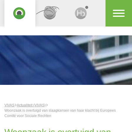
VIVAS
Actualiteit (VIVAS)
Woonzaak is overtuigd van slaagkansen van haar klacht bij Europees
Comité voor Sociale Rechten