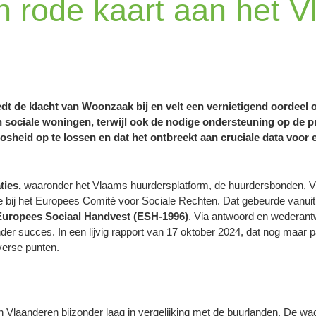
n rode kaart aan het 
t de klacht van Woonzaak bij en velt een vernietigend oordeel 
ociale woningen, terwijl ook de nodige ondersteuning op de priv
osheid op te lossen en dat het ontbreekt aan cruciale data voor e
aties,
waaronder het Vlaams huurdersplatform, de huurdersbonden,
de bij het Europees Comité voor Sociale Rechten. Dat gebeurde vanuit
Europees Sociaal Handvest (ESH-1996)
. Via antwoord en wederant
nder succes. In een lijvig rapport van 17 oktober 2024, dat nog maar p
verse punten.
n Vlaanderen bijzonder laag in vergelijking met de buurlanden. De wach