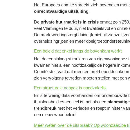
Het Europees comité spreekt zich bovendien met ee
onrechtvaardige uitsluiting
.
De
private huurmarkt is in crisis
omdat zo’n 250.
veel Vlamingen te duur, niet kwaliteitsvol en onze
De marktwerking zorgt duidelijk niet uit zichzelf 
overheidsingrijpen en meer doelgroepondersteunin
Een beleid dat enkel langs de bovenkant werkt
Het decennialang stimuleren van eigenwoningbezit h
kwamen niet alleen hoofdzakelijk de hogere inkom
Comité stelt vast dat mensen met beperkte inkome
zich vervolgens tevreden moeten stellen met een w
Een structurele aanpak is noodzakelijk
Er is te weinig data voorhanden om onderbouwde be
thuisloosheid essentieel is, net als een
planmatige
trendbreuk
met het verleden en roept minister v
een nieuw woonbeleid.
Meer weten over de uitspraak? Op woonzaak.be kan