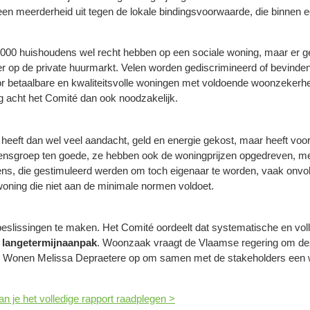
n meerderheid uit tegen de lokale bindingsvoorwaarde, die binnen ee
000 huishoudens wel recht hebben op een sociale woning, maar er g
ker op de private huurmarkt. Velen worden gediscrimineerd of bevinden
voor betaalbare en kwaliteitsvolle woningen met voldoende woonzekerh
g acht het Comité dan ook noodzakelijk.
eeft dan wel veel aandacht, geld en energie gekost, maar heeft voora
ensgroep ten goede, ze hebben ook de woningprijzen opgedreven, met
ns, die gestimuleerd werden om toch eigenaar te worden, vaak onvo
oning die niet aan de minimale normen voldoet.
slissingen te maken. Het Comité oordeelt dat systematische en volle
 langetermijnaanpak
. Woonzaak vraagt de Vlaamse regering om deze
an Wonen Melissa Depraetere op om samen met de stakeholders een wo
 je het volledige rapport raadplegen >