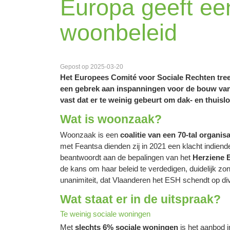
Europa geeft ee
woonbeleid
Gepost op 2025-03-20
Het Europees Comité voor Sociale Rechten treed
een gebrek aan inspanningen voor de bouw van s
vast dat er te weinig gebeurt om dak- en thuislo
Wat is woonzaak?
Woonzaak is een
coalitie van een 70-tal organis
met Feantsa dienden zij in 2021 een klacht indien
beantwoordt aan de bepalingen van het
Herziene 
de kans om haar beleid te verdedigen, duidelijk zo
unanimiteit, dat Vlaanderen het ESH schendt op di
Wat staat er in de uitspraak?
Te weinig sociale woningen
Met
slechts 6% sociale woningen
is het aanbod i