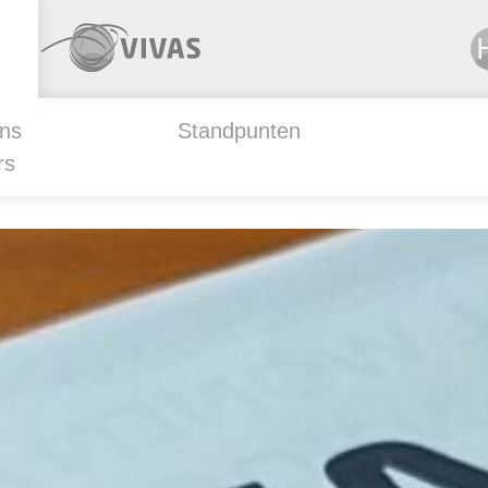
ns
Standpunten
rs