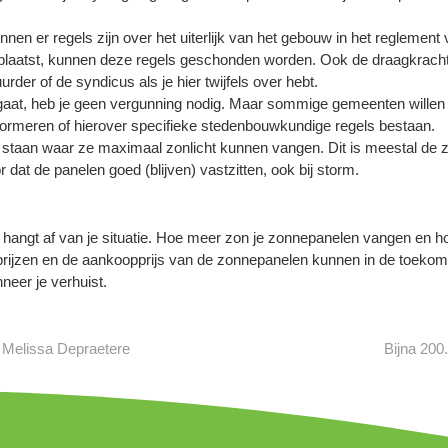
en er regels zijn over het uiterlijk van het gebouw in het reglement
plaatst, kunnen deze regels geschonden worden. Ook de draagkracht v
rder of de syndicus als je hier twijfels over hebt.
at, heb je geen vergunning nodig. Maar sommige gemeenten willen ni
informeren of hierover specifieke stedenbouwkundige regels bestaan.
 staan waar ze maximaal zonlicht kunnen vangen. Dit is meestal de z
 dat de panelen goed (blijven) vastzitten, ook bij storm.
t hangt af van je situatie. Hoe meer zon je zonnepanelen vangen en 
itsprijzen en de aankoopprijs van de zonnepanelen kunnen in de toekom
eer je verhuist.
 Melissa Depraetere
Bijna 200