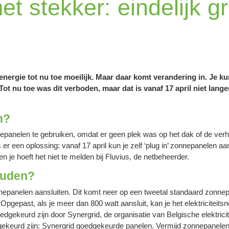
 stekker: eindelijk gro
nergie tot nu toe moeilijk. Maar daar komt verandering in. Je k
Tot nu toe was dit verboden, maar dat is vanaf 17 april niet lange
n?
panelen te gebruiken, omdat er geen plek was op het dak of de ver
 er een oplossing: vanaf 17 april kun je zelf ‘plug in’ zonnepanelen aan
en je hoeft het niet te melden bij Fluvius, de netbeheerder.
ouden?
nepanelen aansluiten. Dit komt neer op een tweetal standaard zonnepa
epast, als je meer dan 800 watt aansluit, kan je het elektriciteits
keurd zijn door Synergrid, de organisatie van Belgische elektricit
gekeurd zijn: Synergrid goedgekeurde panelen. Vermijd zonnepanelen d