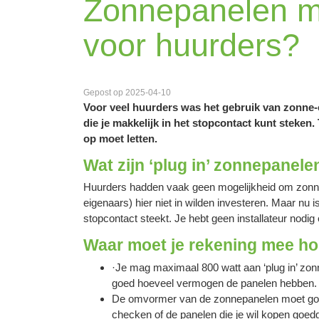
Zonnepanelen met
voor huurders?
Gepost op 2025-04-10
Voor veel huurders was het gebruik van zonne-e
die je makkelijk in het stopcontact kunt steken. 
op moet letten.
Wat zijn ‘plug in’ zonnepanele
Huurders hadden vaak geen mogelijkheid om zonne
eigenaars) hier niet in wilden investeren. Maar nu is
stopcontact steekt. Je hebt geen installateur nodig 
Waar moet je rekening mee h
·Je mag maximaal 800 watt aan ‘plug in’ zon
goed hoeveel vermogen de panelen hebben. Opg
De omvormer van de zonnepanelen moet goedge
checken of de panelen die je wil kopen goed