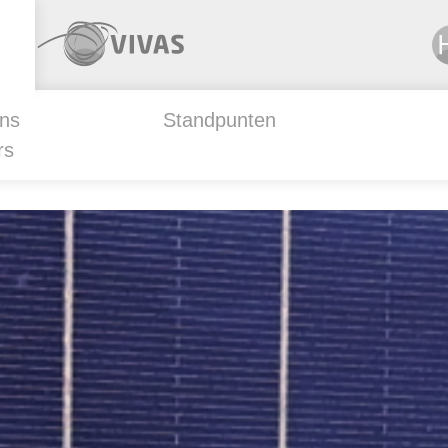
ns
Standpunten
rs