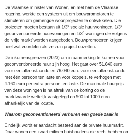
De Vlaamse minister van Wonen, en met hem de Vlaamse
regering, werkte een systeem uit om bouwpromotoren te
stimuleren om gemengde woonprojecten te ontwikkelen. Die
e
e
projecten moeten bestaan uit 1/3
sociale huurwoningen, 1/3
e
geconventioneerde huurwoningen en 1/3
woningen die volgens
de ‘vrije markt’ worden aangeboden. Bouwpromotoren krijgen
heel wat voordelen als ze zo’n project opzetten.
De inkomensgrenzen (2023) om in aanmerking te komen voor
geconventioneerde huur zijn hoog. Het gaat over 51.840 euro
voor een alleenstaande en 76.040 euro voor een alleenstaande
met één persoon ten laste en voor koppels, te verhogen met
4.160 euro per extra persoon ten laste. De maximale huurprijs
van deze woningen is na aftrek van de korting op de
marktwaarde wettelijk vastgelegd op 900 tot 1000 euro
afhankelijk van de locatie.
Waarom geconventioneerd verhuren een goede zaak is
Eindelijk wordt er aandacht besteed aan de private huurmarkt.
Daar wonen een kwart miljoen huishoudens die recht hebben op