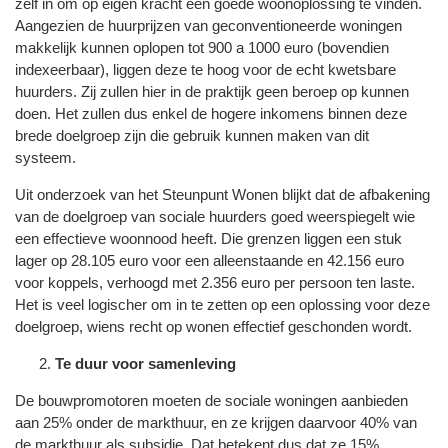
zelf in om op eigen kracht een goede woonoplossing te vinden.
Aangezien de huurprijzen van geconventioneerde woningen
makkelijk kunnen oplopen tot 900 a 1000 euro (bovendien
indexeerbaar), liggen deze te hoog voor de echt kwetsbare
huurders. Zij zullen hier in de praktijk geen beroep op kunnen
doen. Het zullen dus enkel de hogere inkomens binnen deze
brede doelgroep zijn die gebruik kunnen maken van dit
systeem.
Uit onderzoek van het Steunpunt Wonen blijkt dat de afbakening
van de doelgroep van sociale huurders goed weerspiegelt wie
een effectieve woonnood heeft. Die grenzen liggen een stuk
lager op 28.105 euro voor een alleenstaande en 42.156 euro
voor koppels, verhoogd met 2.356 euro per persoon ten laste.
Het is veel logischer om in te zetten op een oplossing voor deze
doelgroep, wiens recht op wonen effectief geschonden wordt.
Te duur voor samenleving
De bouwpromotoren moeten de sociale woningen aanbieden
aan 25% onder de markthuur, en ze krijgen daarvoor 40% van
de markthuur als subsidie. Dat betekent dus dat ze 15%