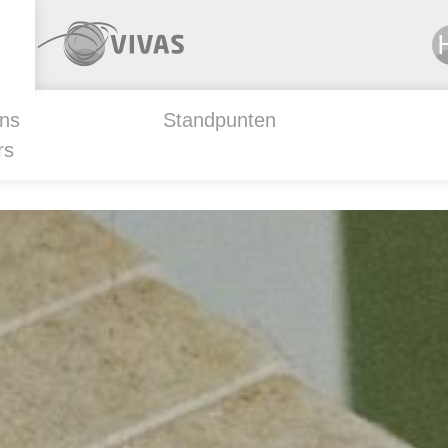
ns
Standpunten
rs