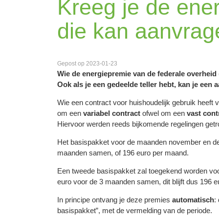
Kreeg je de ener
die kan aanvrag
Gepost op 2023-01-23
Wie de energiepremie van de federale overheid 
Ook als je een gedeelde teller hebt, kan je een
Wie een contract voor huishoudelijk gebruik heeft 
om een
variabel contract
ofwel om een
vast cont
Hiervoor werden reeds bijkomende regelingen getro
Het basispakket voor de maanden november en dece
maanden samen, of 196 euro per maand.
Een tweede basispakket zal toegekend worden voor j
euro voor de 3 maanden samen, dit blijft dus 196 
In principe ontvang je deze premies
automatisch
:
basispakket”, met de vermelding van de periode.