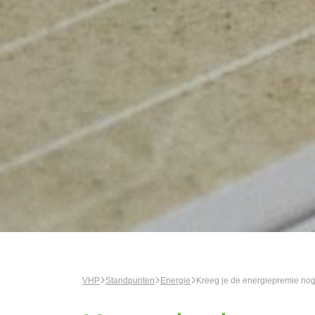
VHP
Standpunten
Energie
Kreeg je de energiepremie nog