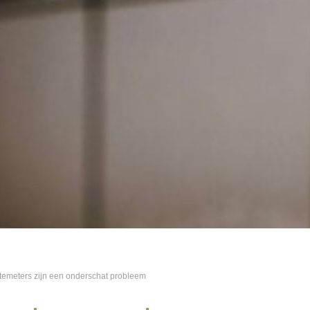
emeters zijn een onderschat probleem