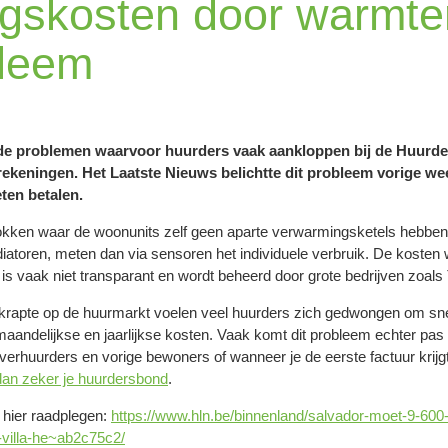
gskosten door warmtem
bleem
n de problemen waarvoor huurders vaak aankloppen bij de Huurd
keningen. Het Laatste Nieuws belichtte dit probleem vorige week
ten betalen.
kken waar de woonunits zelf geen aparte verwarmingsketels hebben
iatoren, meten dan via sensoren het individuele verbruik. De kosten
 is vaak niet transparant en wordt beheerd door grote bedrijven zoa
rapte op de huurmarkt voelen veel huurders zich gedwongen om snel e
maandelijkse en jaarlijkse kosten. Vaak komt dit probleem echter pas 
j verhuurders en vorige bewoners of wanneer je de eerste factuur krij
dan zeker je huurdersbond
.
e hier raadplegen:
https://www.hln.be/binnenland/salvador-moet-9-600
n-villa-he~ab2c75c2/