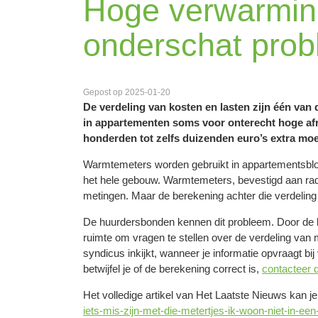
Hoge verwarmin
onderschat pro
Gepost op 2025-01-20
De verdeling van kosten en lasten zijn één va
in appartementen soms voor onterecht hoge afre
honderden tot zelfs duizenden euro’s extra moe
Warmtemeters worden gebruikt in appartementsblo
het hele gebouw. Warmtemeters, bevestigd aan rad
metingen. Maar de berekening achter die verdeling
De huurdersbonden kennen dit probleem. Door de k
ruimte om vragen te stellen over de verdeling van 
syndicus inkijkt, wanneer je informatie opvraagt bi
betwijfel je of de berekening correct is,
contacteer 
Het volledige artikel van Het Laatste Nieuws kan j
iets-mis-zijn-met-die-metertjes-ik-woon-niet-in-ee