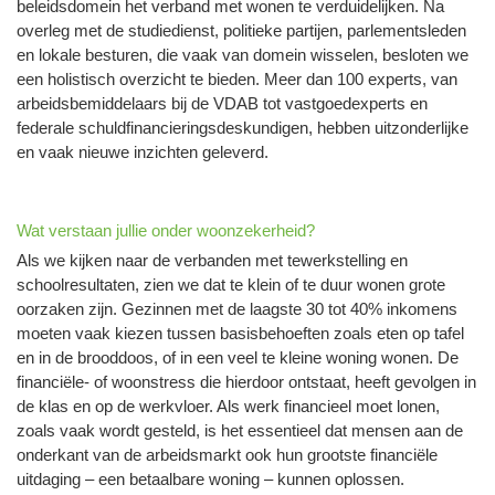
beleidsdomein het verband met wonen te verduidelijken. Na
overleg met de studiedienst, politieke partijen, parlementsleden
en lokale besturen, die vaak van domein wisselen, besloten we
een holistisch overzicht te bieden. Meer dan 100 experts, van
arbeidsbemiddelaars bij de VDAB tot vastgoedexperts en
federale schuldfinancieringsdeskundigen, hebben uitzonderlijke
en vaak nieuwe inzichten geleverd.
Wat verstaan jullie onder woonzekerheid?
Als we kijken naar de verbanden met tewerkstelling en
schoolresultaten, zien we dat te klein of te duur wonen grote
oorzaken zijn. Gezinnen met de laagste 30 tot 40% inkomens
moeten vaak kiezen tussen basisbehoeften zoals eten op tafel
en in de brooddoos, of in een veel te kleine woning wonen. De
financiële- of woonstress die hierdoor ontstaat, heeft gevolgen in
de klas en op de werkvloer. Als werk financieel moet lonen,
zoals vaak wordt gesteld, is het essentieel dat mensen aan de
onderkant van de arbeidsmarkt ook hun grootste financiële
uitdaging – een betaalbare woning – kunnen oplossen.