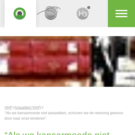
VHP
Actualiteit (VHP)
“Als we kansarmoede niet aanpakken, schuiven we de rekening gewoon
door naar onze kinderen”