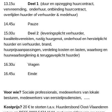
13.15u
Deel 1
(duur en opzegging huurcontract,
vervreemding,
onderhuur, ontbinding huurcontract,
overlijden huurder of verhuurder & medehuur)
14.45u
Pauze
15.00u
Deel 2
(leveringsplicht verhuurder,
kwaliteitsvereisten, rustig huurgenot, onderhoud en herstelplicht
huurder en verhuurder, brand,
huurprijsaanpassingen, verdeling kosten en lasten, waarborg en
huurwaarborglening & teruggaveplicht huurder)
16.30u V
ragen
16.45u E
inde
Voor wie?
Sociale professionals, medewerkers van lokale
besturen, medewerkers van eerstelijnsdiensten,
…..
Kostprijs?
20 € te storten t.a.v. Huurdersbond Oost-Vlaanderen