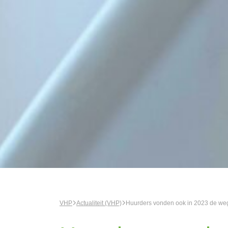
VHP
Actualiteit (VHP)
Huurders vonden ook in 2023 de we