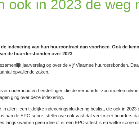
 ook in 2023 de weg 
r de indexering van hun huurcontract dan voorheen. Ook de ken
rt van de huurdersbonden over 2023.
zamenlijk jaarverslag op over de vijf Vlaamse huurdersbonden. Daaru
 aantal opvallende zaken.
r onderhoud en herstellingen die de verhuurder zou moeten uitvoere
agen ging over deze indexering.
n allerijl een tijdelijke indexeringsblokkering beslist, die ook in 2023
was aan de EPC-score, stellen we ook vast dat veel meer huurders d
ies langskwamen geen idee of er een EPC-attest is en welke score d