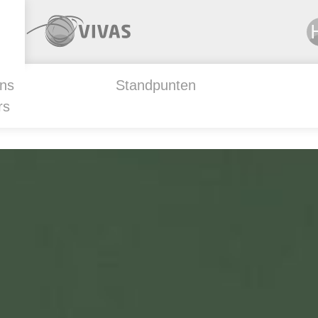
ns
Standpunten
rs