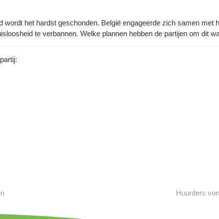
d wordt het hardst geschonden. België engageerde zich samen met he
uisloosheid te verbannen. Welke plannen hebben de partijen om dit 
artij:
en
Huurders von