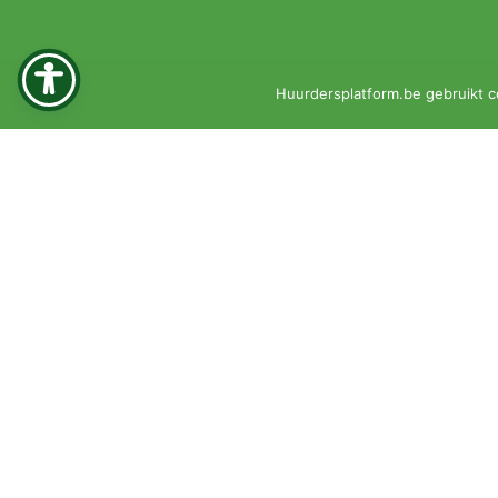
Huurdersplatform.be gebruikt c
© 2026 •
Privacyverklaring
•
Klachtenprocedure
KBO 0451-161-351