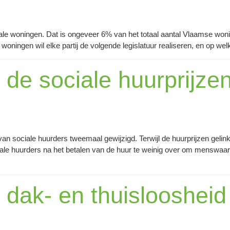
le woningen. Dat is ongeveer 6% van het totaal aantal Vlaamse won
woningen wil elke partij de volgende legislatuur realiseren, en op we
j de sociale huurprijze
van sociale huurders tweemaal gewijzigd. Terwijl de huurprijzen gelink
e huurders na het betalen van de huur te weinig over om menswaardi
j dak- en thuislooshei