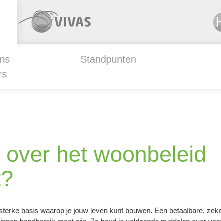
ns
Standpunten
rs
ie over het woonbeleid
t?
n sterke basis waarop je jouw leven kunt bouwen. Een betaalbare, zek