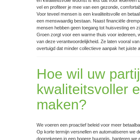
en kwaliteitsvolle woonst is iets dat voor iederee
vel en profiteer je mee van een gezonde, comfortab
Voor teveel mensen is een kwaliteitsvolle en beta
een menswaardig bestaan. Naast financiële drempel
mensen hebben geen toegang tot huisvesting en zi
Groen zorgt voor een warme thuis voor iedereen, w
van deze verantwoordelijkheid. Ze laten vooral van
overtuigd dat minder collectieve aanpak het juiste
Hoe wil uw parti
kwaliteitsvoller
maken?
We voeren een proactief beleid voor meer betaalb
Op korte termijn versnellen en automatiseren we 
doorrekenen in een hogere huurprijs, hanteren we e