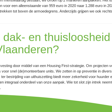
en menswaardig bestaan, wil Groen op 2 manieren aanpakken. Het is 
oon voor een alleenstaande van 959 euro in 2020 naar 1.288 euro in 
ptrekken tot boven de armoedegrens. Anderzijds grijpen we ook rechts
j dak- en thuisloosheid
Vlaanderen?
esting door middel van een Housing First-strategie. Om projecten ve
es voor snel (de)monteerbare units. We zetten in op preventie in div
ter bestrijding van uithuiszetting biedt meer zekerheid voor huurder
n integraal onderdeel van onze aanpak. Wie tot slot zijn intrek ne
.