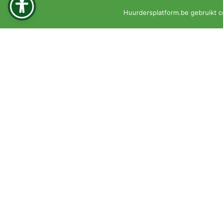
© 2026 •
Privacyverklaring
•
Klachtenprocedure
Huurdersplatform.be gebruikt c
KBO 0451-161-351