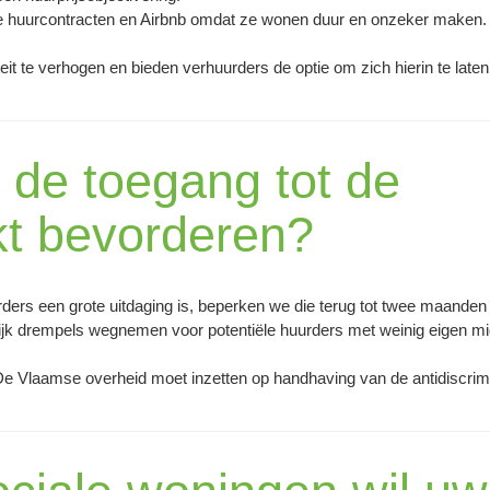
de huurcontracten en Airbnb omdat ze wonen duur en onzeker maken
teit te verhogen en bieden verhuurders de optie om zich hierin te lat
j de toegang tot de
kt bevorderen?
ers een grote uitdaging is, beperken we die terug tot twee maanden
lijk drempels wegnemen voor potentiële huurders met weinig eigen m
De Vlaamse overheid moet inzetten op handhaving van de antidiscrimi