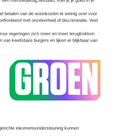
r een menswaardig bestaan, voel je je goed in je
et betalen van de woonkosten te weinig over voor
fronteerd met onzekerheid of discriminatie. Veel
aamse regeringen zich meer en meer terugtrokken
n van kwetsbare burgers en lijken er blijkbaar van
e gerichte inkomensondersteuning kunnen