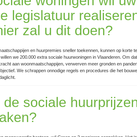
ociale woningen wil uw
e legislatuur realisere
er zal u dit doen?
atschappijen en huurpremies sneller toekennen, kunnen op korte te
0 willen we 200.000 extra sociale huurwoningen in Vlaanderen. Om da
kracht aan woonmaatschappijen, verwerven meer gronden en panden,
bjectief. We schrappen onnodige regels en procedures die het bouwe
daglicht.
j de sociale huurprijze
maken?