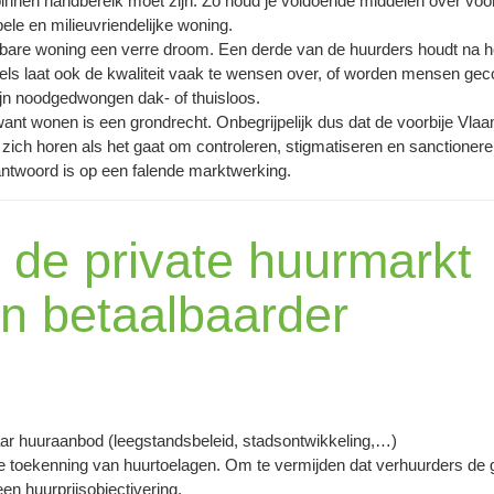
n binnen handbereik moet zijn. Zo houd je voldoende middelen over voo
ele en milieuvriendelijke woning.
albare woning een verre droom. Een derde van de huurders houdt na h
s laat ook de kwaliteit vaak te wensen over, of worden mensen gecon
jn noodgedwongen dak- of thuisloos.
ant wonen is een grondrecht. Onbegrijpelijk dus dat de voorbije Vl
 zich horen als het gaat om controleren, stigmatiseren en sanctionere
 antwoord is op een falende marktwerking.
j de private huurmarkt
 en betaalbaarder
aar huuraanbod (leegstandsbeleid, stadsontwikkeling,…)
de toekenning van huurtoelagen. Om te vermijden dat verhuurders d
en huurprijsobjectivering.