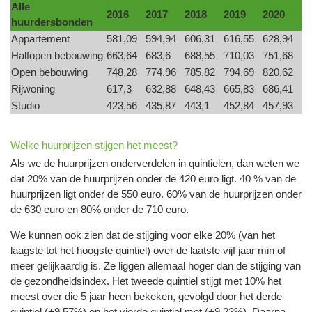
Alle
2016
2017
2018
2019
2020
huurdersbonden
Appartement
581,09
594,94
606,31
616,55
628,94
Halfopen bebouwing
663,64
683,6
688,55
710,03
751,68
Open bebouwing
748,28
774,96
785,82
794,69
820,62
Rijwoning
617,3
632,88
648,43
665,83
686,41
Studio
423,56
435,87
443,1
452,84
457,93
Welke huurprijzen stijgen het meest?
Als we de huurprijzen onderverdelen in quintielen, dan weten we
dat 20% van de huurprijzen onder de 420 euro ligt. 40 % van de
huurprijzen ligt onder de 550 euro. 60% van de huurprijzen onder
de 630 euro en 80% onder de 710 euro.
We kunnen ook zien dat de stijging voor elke 20% (van het
laagste tot het hoogste quintiel) over de laatste vijf jaar min of
meer gelijkaardig is. Ze liggen allemaal hoger dan de stijging van
de gezondheidsindex. Het tweede quintiel stijgt met 10% het
meest over die 5 jaar heen bekeken, gevolgd door het derde
quintiel (+9,57%) en het vierde quintiel met (+9,23%). Daarna