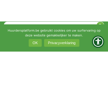
Huurdersplatform.be gebruikt cookies om uw surfervaring op
© 2026 •
Privacyverklaring
•
Klachtenprocedure
deze website gemakkelijker te maken.
KBO 0451-161-351
OK
Privacyverklaring
Intranet