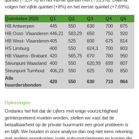
volgen het vijfde quintiel (+8%) en het eerste quintiel (+7,69%).
Quintielen 2020
Q1
Q2
Q3
Q4
Q5
HB Antwerpen
445
550
630
700
875
HB Oost- Vlaanderen
446,21
583,29
650
750
920
HB West- Vlaanderen
405
525
600
675
814
HS Limburg
400
550
624,3
700
803
HB Vlaams- Brabant
420
565,75
670
760
950
Steunpunt Waasland
400
550
620,99
699
807
Steunpunt Turnhout
406,23
550
625
700
850
Alle
420
550
630
710
864
huurdersbonden
Oplossingen
Ondanks het feit dat de cijfers met enige voorzichtigheid
geïnterpreteerd moeten worden, stellen we vast dat de
betaalbaarheid op de private huurmarkt een groot probleem is
en blijft. We houden in onze analyse dan nog niet eens rekening
met andere woonkosten zoals nutsvoorzieningen en kosten die