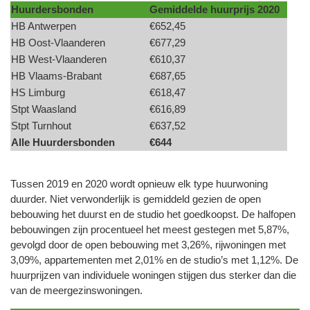
Huurdersbonden
Gemiddelde huurprijs 2020
HB Antwerpen
€652,45
HB Oost-Vlaanderen
€677,29
HB West-Vlaanderen
€610,37
HB Vlaams-Brabant
€687,65
HS Limburg
€618,47
Stpt Waasland
€616,89
Stpt Turnhout
€637,52
Alle Huurdersbonden
€644
Tussen 2019 en 2020 wordt opnieuw elk type huurwoning
duurder. Niet verwonderlijk is gemiddeld gezien de open
bebouwing het duurst en de studio het goedkoopst. De halfopen
bebouwingen zijn procentueel het meest gestegen met 5,87%,
gevolgd door de open bebouwing met 3,26%, rijwoningen met
3,09%, appartementen met 2,01% en de studio’s met 1,12%. De
huurprijzen van individuele woningen stijgen dus sterker dan die
van de meergezinswoningen.