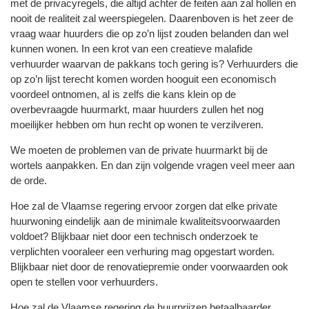
met de privacyregels, die altijd achter de feiten aan zal hollen en
nooit de realiteit zal weerspiegelen. Daarenboven is het zeer de
vraag waar huurders die op zo’n lijst zouden belanden dan wel
kunnen wonen. In een krot van een creatieve malafide
verhuurder waarvan de pakkans toch gering is? Verhuurders die
op zo’n lijst terecht komen worden hooguit een economisch
voordeel ontnomen, al is zelfs die kans klein op de
overbevraagde huurmarkt, maar huurders zullen het nog
moeilijker hebben om hun recht op wonen te verzilveren.
We moeten de problemen van de private huurmarkt bij de
wortels aanpakken. En dan zijn volgende vragen veel meer aan
de orde.
Hoe zal de Vlaamse regering ervoor zorgen dat elke private
huurwoning eindelijk aan de minimale kwaliteitsvoorwaarden
voldoet? Blijkbaar niet door een technisch onderzoek te
verplichten vooraleer een verhuring mag opgestart worden.
Blijkbaar niet door de renovatiepremie onder voorwaarden ook
open te stellen voor verhuurders.
Hoe zal de Vlaamse regering de huurprijzen betaalbaarder