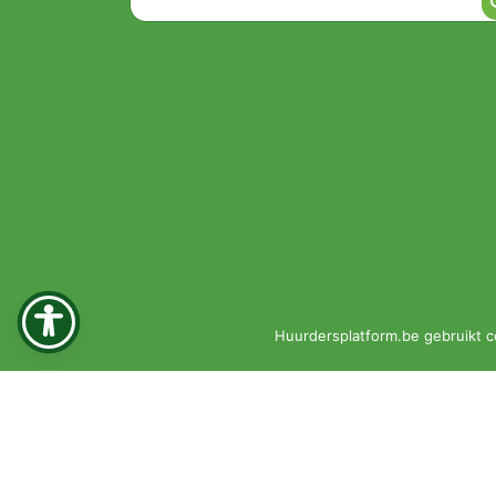
Huurdersplatform.be gebruikt c
© 2026 •
Privacyverklaring
•
Klachtenprocedure
KBO 0451-161-351