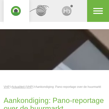
VHP
Actualiteit (VHP)
Aankondiging: Pano-reportage over de huurmarkt
Aankondiging: Pano-reportage
over de huurmarkt