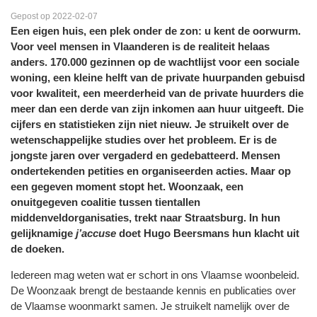
Gepost op 2022-02-07
Een eigen huis, een plek onder de zon: u kent de oorwurm.
Voor veel mensen in Vlaanderen is de realiteit helaas
anders. 170.000 gezinnen op de wachtlijst voor een sociale
woning, een kleine helft van de private huurpanden gebuisd
voor kwaliteit, een meerderheid van de private huurders die
meer dan een derde van zijn inkomen aan huur uitgeeft. Die
cijfers en statistieken zijn niet nieuw. Je struikelt over de
wetenschappelijke studies over het probleem. Er is de
jongste jaren over vergaderd en gedebatteerd. Mensen
ondertekenden petities en organiseerden acties. Maar op
een gegeven moment stopt het. Woonzaak, een
onuitgegeven coalitie tussen tientallen
middenveldorganisaties, trekt naar Straatsburg. In hun
gelijknamige
j’accuse
doet Hugo Beersmans hun klacht uit
de doeken.
Iedereen mag weten wat er schort in ons Vlaamse woonbeleid.
De Woonzaak brengt de bestaande kennis en publicaties over
de Vlaamse woonmarkt samen. Je struikelt namelijk over de