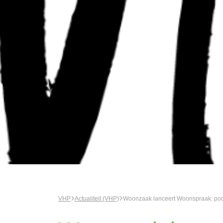
VHP
Actualiteit (VHP)
Woonzaak lanceert Woonspraak: pod