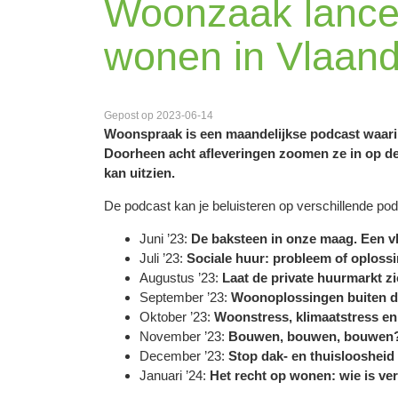
Woonzaak lancee
wonen in Vlaand
Gepost op 2023-06-14
Woonspraak is een maandelijkse podcast waari
Doorheen acht afleveringen zoomen ze in op de
kan uitzien.
De podcast kan je beluisteren op verschillende p
Juni ’23:
De baksteen in onze maag. Een v
Juli ’23:
Sociale huur: probleem of oploss
Augustus ’23:
Laat de private huurmarkt z
September ’23:
Woonoplossingen buiten d
Oktober ’23:
Woonstress, klimaatstress en
November ’23:
Bouwen, bouwen, bouwen
December ’23:
Stop dak- en thuisloosheid
Januari ’24:
Het recht op wonen: wie is ve