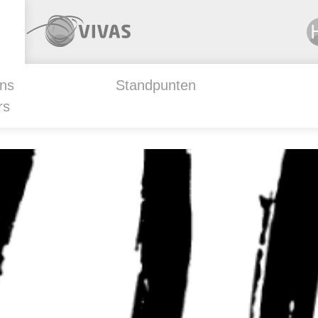
ns
Standpunten
rs