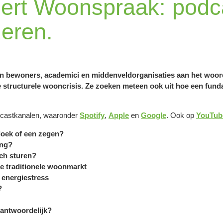
rt Woonspraak: podca
eren.
n bewoners, academici en middenveldorganisaties aan het woor
 structurele wooncrisis. Ze zoeken meteen ook uit hoe een fund
odcastkanalen, waaronder
Spotify
,
Apple
en
Google
. Ook op
YouTub
loek of een zegen?
ing?
ich sturen?
e traditionele woonmarkt
 energiestress
?
rantwoordelijk?