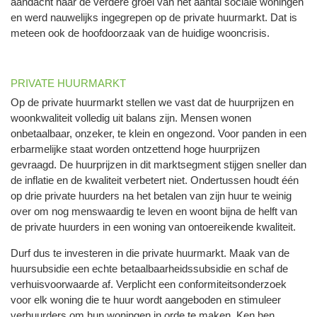
aandacht naar de verdere groei van het aantal sociale woningen
en werd nauwelijks ingegrepen op de private huurmarkt. Dat is
meteen ook de hoofdoorzaak van de huidige wooncrisis.
PRIVATE HUURMARKT
Op de private huurmarkt stellen we vast dat de huurprijzen en
woonkwaliteit volledig uit balans zijn. Mensen wonen
onbetaalbaar, onzeker, te klein en ongezond. Voor panden in een
erbarmelijke staat worden ontzettend hoge huurprijzen
gevraagd. De huurprijzen in dit marktsegment stijgen sneller dan
de inflatie en de kwaliteit verbetert niet. Ondertussen houdt één
op drie private huurders na het betalen van zijn huur te weinig
over om nog menswaardig te leven en woont bijna de helft van
de private huurders in een woning van ontoereikende kwaliteit.
Durf dus te investeren in die private huurmarkt. Maak van de
huursubsidie een echte betaalbaarheidssubsidie en schaf de
verhuisvoorwaarde af. Verplicht een conformiteitsonderzoek
voor elk woning die te huur wordt aangeboden en stimuleer
verhuurders om hun woningen in orde te maken. Ken hen