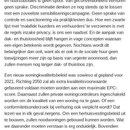
en huursubsidies is geen spoor. Van geconventioneerd verhuren
geen sprake. Discriminatie denken ze nog steeds op te lossen
met een zoveelste sensibiliseringscampagne. Geen sprake van
controle en sanctionering via praktijktesten dus. Hoe een zwarte
lijst met ‘malafide huurders en verhuurders’ te verzoenen is met
de regels inzake privacy, is ons een raadsel. En de aanpak van
dak- en thuisloosheid blijft hangen in vage concepten waaraan
een eigen betekenis wordt gegeven. Nochtans wordt dit
belangrijker dan ooit, want als er ook in de sociale huur geen
toewijzingen meer zijn op basis van urgente woonnood, dan
zullen mensen nog langer dak- of thuisloos zijn.
Een nieuw woningkwaliteitsbeleid was sowieso al gepland voor
2021. Richting 2050 zal als extra kwaliteitsvoorwaarde
gefaseerd voldaan moeten worden aan een maximale EPC-
score. Daarnaast zullen private woningcontroleurs ingeschakeld
worden om de kwaliteit van een woning na te gaan. Of een
conformiteitsonderzoek bij verhuring ook verplicht wordt? Dat
lezen we in elk geval nergens. Om een herhuisvestingsbeleid uit
te bouwen, zullen noodwoningen gebouwd kunnen worden. Wat
we daaronder moeten verstaan is erg onduidelijk. Bovendien