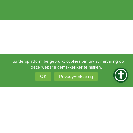
Huurdersplatform.be gebruikt cookies om uw surfervaring op
deze website gemakkelijker te maken.
OK
Privacyverklaring
© 2026 •
Privacyverklaring
•
Klachtenprocedure
KBO 0451-161-351
Intranet