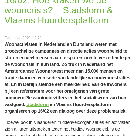
16/02: Hoe kraken we de
wooncrisis? – Stadsform &
Vlaams Huurdersplatform
Gepost op 2021-12-21
Woonactivisten in Nederland en Duitsland weten met
grootschalige campagnes en directie acties woonbeleid te
sturen en veel mensen aan te sporen zich te verzetten tegen
de wooncrisis in hun land. Zo trok in Nederland het
Amsterdamse Woonprotest meer dan 15.000 mensen en
trapte daarmee een serie van landelijke woondemonstraties
af. En in Berlijn stemde een meerderheid van de inwoners
bij een referendum voor het onteigenen van grote
commerciële woningbezitters en het socialiseren van hun
vastgoed.
Stadsform
en Vlaams Huurdersplatform
organiseren op 16/02 een dialoog over deze problematiek.
Hoewel ook in Vlaanderen middenveldorganisaties en activisten
zich al jaren uitspreken tegen het huidige woonbeleid, is de
brede aandacht die de Vlaamse woonproblematiek verdient tot