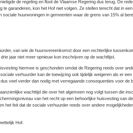
rnietigde de regeling en floot de Vlaamse Regering dus terug. De re
te garanderen, kon het Hof niet volgen. Ze stellen terecht dat in een
n sociale huurwoningen in gemeenten waar de grens van 15% al berei
uurder, van wie de huurovereenkomst door een rechterlijke tussenkom
drie jaar niet meer opnieuw kon inschrijven op de wachtlijst.
 huisvesting hiermee is geschonden omdat de Regering reeds over an
 sociale verhuurder kan de toewijzing ook tijdelijk weigeren als er een 
dus veel verder dan nodig met verregaande consequenties voor de b
 aanzienlijke wachttijd die over het algemeen nog volgt tussen die ins
chermingsniveau van het recht op een behoorlijke huisvesting van de 
d en het feit dat de sociale verhuurder reeds over andere mogelijkhed
ettelijk Hof.