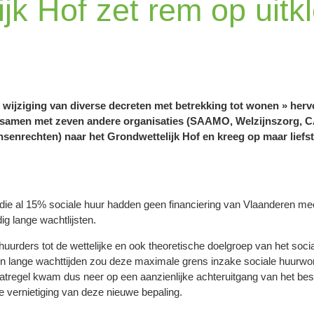
jk Hof zet rem op uitk
 wijziging van diverse decreten met betrekking tot wonen » her
ok samen met zeven andere organisaties (SAAMO, Welzijnszorg,
senrechten) naar het Grondwettelijk Hof en kreeg op maar liefst 
ie al 15% sociale huur hadden geen financiering van Vlaanderen mee
ig lange wachtlijsten.
uurders tot de wettelijke en ook theoretische doelgroep van het socia
en lange wachttijden zou deze maximale grens inzake sociale huurwon
aatregel kwam dus neer op een aanzienlijke achteruitgang van het be
 vernietiging van deze nieuwe bepaling.