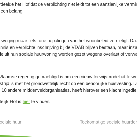
deelde het Hof dat de verplichting niet leidt tot een aanzienlijke ver
meen belang.
eweging maar liefst drie bepalingen van het woonbeleid vernietigt. Da
nis en verplichte inschrijving bij de VDAB blijven bestaan, maar inza
ie uit hun sociale huurwoning werden gezet wegens overlast of verwa
e Vlaamse regering gemachtigd is om een nieuw toewijsmodel uit te w
trijd is met het grondwettelijk recht op een behoorlijke huisvesting. 
0 andere middenveldorganisaties, heeft hierover een klacht ingedie
elijk Hof is
hier
te vinden.
ociale huur
Toekomstige sociale huurde