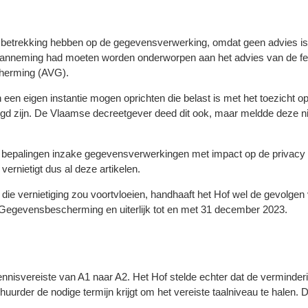
 die betrekking hebben op de gegevensverwerking, omdat geen advies
zijn aanneming had moeten worden onderworpen aan het advies van de 
herming (AVG).
en eigen instantie mogen oprichten die belast is met het toezicht o
d zijn. De Vlaamse decreetgever deed dit ook, maar meldde deze nie
ale bepalingen inzake gegevensverwerkingen met impact op de priva
ernietigt dus al deze artikelen.
die vernietiging zou voortvloeien, handhaaft het Hof wel de gevolgen 
 Gegevensbescherming en uiterlijk tot en met 31 december 2023.
nnisvereiste van A1 naar A2. Het Hof stelde echter dat de verminder
uurder de nodige termijn krijgt om het vereiste taalniveau te halen. 