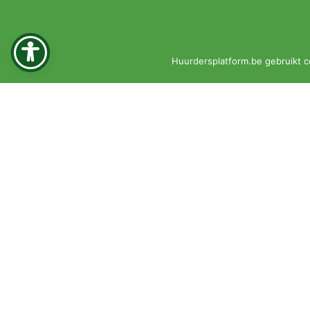
Huurdersplatform.be gebruikt c
© 2026 •
Privacyverklaring
•
Klachtenprocedure
KBO 0451-161-351