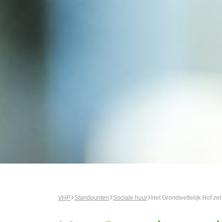
VHP
Standpunten
Sociale huur
Het Grondwettelijk Hof ze