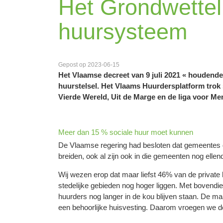
Het Grondwetteli
huursysteem
Gepost op 2023-06-15
Het Vlaamse decreet van 9 juli 2021 « houdende
huurstelsel. Het Vlaams Huurdersplatform tr
Vierde Wereld, Uit de Marge en de liga voor Men
Meer dan 15 % sociale huur moet kunnen
De Vlaamse regering had besloten dat gemeentes d
breiden, ook al zijn ook in die gemeenten nog ellend
Wij wezen erop dat maar liefst 46% van de private h
stedelijke gebieden nog hoger liggen. Met bovendi
huurders nog langer in de kou blijven staan. De m
een behoorlijke huisvesting. Daarom vroegen we de